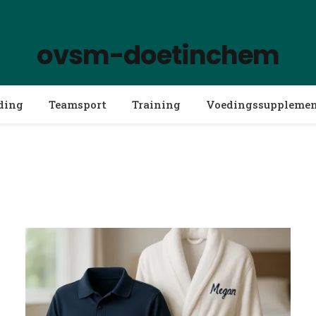
ovsm-doetinchem
ding
Teamsport
Training
Voedingssuppleme