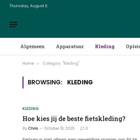
Thursday, August 6
Algemeen
Apparatuur
Kleding
Oplei
Home
Category: "Kleding"
»
BROWSING:
KLEDING
KLEDING
Hoe kies jij de beste fietskleding?
By
Chris
October 15, 2025
0
Fietsen is niet alleen een geweldige manier om fit te