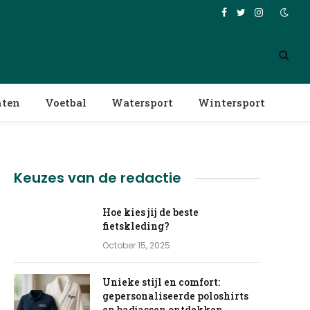
Facebook
Twitter
Instagram
nten
Voetbal
Watersport
Wintersport
Keuzes van de redactie
Hoe kies jij de beste
fietskleding?
October 15, 2025
Unieke stijl en comfort:
gepersonaliseerde poloshirts
en badjassen ontdekken