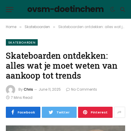
ovsm-doetinchem
Home
Skateboarden
Skateboarden ontdekken: alles wat je moet weten van aankoop tot trends
»
»
SKATEBOARDEN
Skateboarden ontdekken:
alles wat je moet weten van
aankoop tot trends
By
Chris
June 11, 2025
No Comments
7 Mins Read
Facebook
Twitter
Pinterest