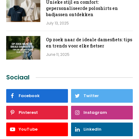
Unieke stijl en comfort:
gepersonaliseerde poloshirts en
badjassen ontdekken
July 13, 2025
Op zoek naar de ideale damesfiets: tips
en trends voor elke fietser
June 11, 2025
Sociaal
Facebook
Twitter
Pinterest
Instagram
YouTube
LinkedIn